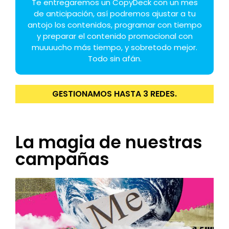
Te entregaremos un CopyDeck con un mes
de anticipación, así podremos ajustar a tu
antojo los contenidos, programar con tiempo
y preparar el contenido promocional con
muuuucho más tiempo, y sobretodo mejor.
Todo sin afán.
GESTIONAMOS HASTA 3 REDES.
La magia de nuestras
campañas