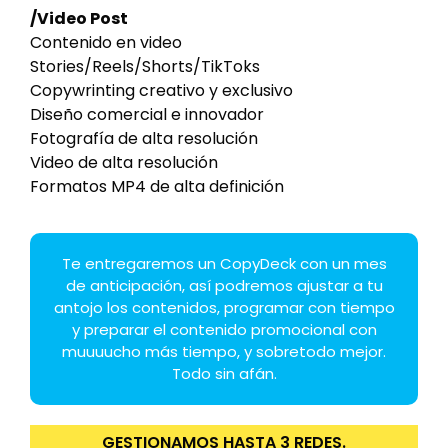
/Video Post
Contenido en video
Stories/Reels/Shorts/TikToks
Copywrinting creativo y exclusivo
Diseño comercial e innovador
Fotografía de alta resolución
Video de alta resolución
Formatos MP4 de alta definición
Te entregaremos un CopyDeck con un mes
de anticipación, así podremos ajustar a tu
antojo los contenidos, programar con tiempo
y preparar el contenido promocional con
muuuucho más tiempo, y sobretodo mejor.
Todo sin afán.
GESTIONAMOS HASTA 3 REDES.